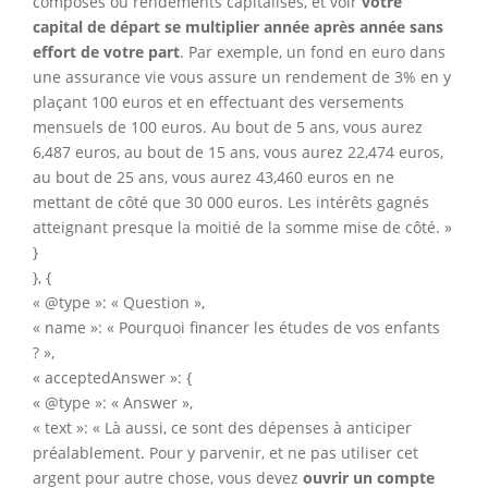
composés ou rendements capitalisés, et voir
votre
capital de départ se multiplier année après année sans
effort de votre part
. Par exemple, un fond en euro dans
une assurance vie vous assure un rendement de 3% en y
plaçant 100 euros et en effectuant des versements
mensuels de 100 euros. Au bout de 5 ans, vous aurez
6,487 euros, au bout de 15 ans, vous aurez 22,474 euros,
au bout de 25 ans, vous aurez 43,460 euros en ne
mettant de côté que 30 000 euros. Les intérêts gagnés
atteignant presque la moitié de la somme mise de côté. »
}
}, {
« @type »: « Question »,
« name »: « Pourquoi financer les études de vos enfants
? »,
« acceptedAnswer »: {
« @type »: « Answer »,
« text »: « Là aussi, ce sont des dépenses à anticiper
préalablement. Pour y parvenir, et ne pas utiliser cet
argent pour autre chose, vous devez
ouvrir un compte