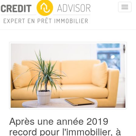
T
o
g
g
l
e
n
a
v
i
g
a
t
i
o
n
Après une année 2019
record pour l'immobilier, à