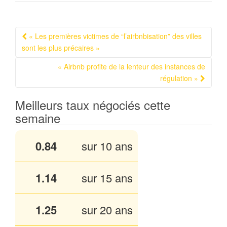
« Les premières victimes de “l’airbnbisation” des villes
Navigation Article
sont les plus précaires »
« Airbnb profite de la lenteur des instances de
régulation »
Meilleurs taux négociés cette
semaine
0.84
sur 10 ans
1.14
sur 15 ans
1.25
sur 20 ans