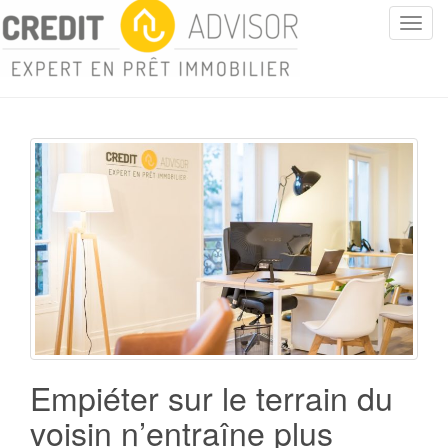
T
o
g
g
l
e
n
a
v
i
g
a
t
i
o
n
Empiéter sur le terrain du
voisin n’entraîne plus