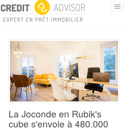
T
o
g
g
l
e
n
a
v
i
g
a
t
i
o
n
La Joconde en Rubik's
cube s'envole à 480.000