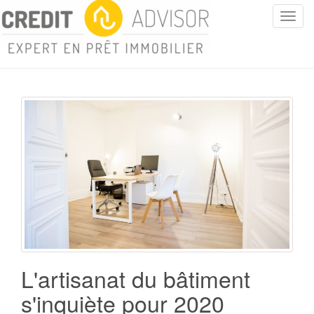
T
o
g
g
l
e
n
a
v
i
g
a
t
i
o
n
L'artisanat du bâtiment
s'inquiète pour 2020