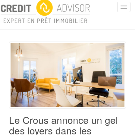
T
o
g
g
l
e
n
a
v
i
g
a
t
i
o
n
Le Crous annonce un gel
des loyers dans les