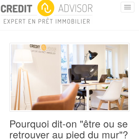
T
o
g
g
l
e
n
a
v
i
g
a
t
i
o
n
Pourquoi dit-on "être ou se
retrouver au pied du mur"?