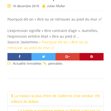
19 décembre 2019
Julien Muller
Pourquoi dit-on « être ou se retrouver au pied du mur »?
L’expression signifie « être contraint d’agir ». Autrefois,
l’expression entière était « être au pied d …
Source: lavieimmo –
Pourquoi dit-on « être ou se
retrouver au pied du mur »?
.
.
Actualité Immobilier
permalien
La maison la plus chère de Californie s'est vendue 150
Navigation Article
millions de dollars
La justice européenne estime qu'Airbnb n'est pas un