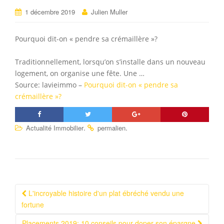
1 décembre 2019
Julien Muller
Pourquoi dit-on « pendre sa crémaillère »?
Traditionnellement, lorsqu’on s’installe dans un nouveau
logement, on organise une fête. Une …
Source: lavieimmo –
Pourquoi dit-on « pendre sa
crémaillère »?
.
.
Actualité Immobilier
permalien
L'incroyable histoire d'un plat ébréché vendu une
Navigation Article
fortune
Placements 2019: 10 conseils pour doper son épargne