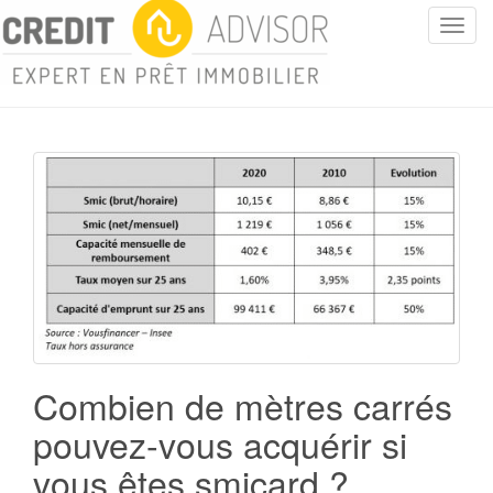
T
o
g
g
l
e
n
a
v
i
g
a
t
i
o
Combien de mètres carrés
n
pouvez-vous acquérir si
vous êtes smicard ?