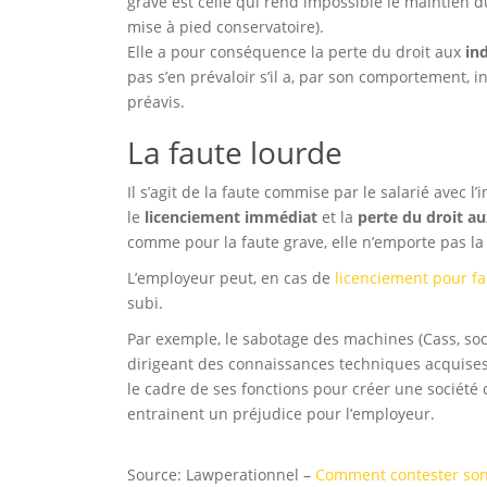
grave est celle qui rend impossible le maintien du
mise à pied conservatoire).
Elle a pour conséquence la perte du droit aux
in
pas s’en prévaloir s’il a, par son comportement, inci
préavis.
La faute lourde
Il s’agit de la faute commise par le salarié avec l
le
licenciement immédiat
et la
perte du droit a
comme pour la faute grave, elle n’emporte pas l
L’employeur peut, en cas de
licenciement pour fa
subi.
Par exemple, le sabotage des machines (Cass, soc
dirigeant des connaissances techniques acquises
le cadre de ses fonctions pour créer une société 
entrainent un préjudice pour l’employeur.
Source: Lawperationnel –
Comment contester son 