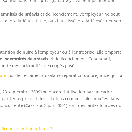
 salarié dans l’entreprise (la faute grave peut justifier une
demnités de préavis
et de licenciement. L’employeur ne peut
té le salarié à la faute, ou s’il a laissé le salarié exécuter son
’intention de nuire à l’employeur ou à l’entreprise. Elle emporte
ux indemnités de préavis
et de licenciement. Cependant,
a perte des indemnités de congés payés.
ute
lourde, réclamer au salarié réparation du préjudice qu’il a
, 23 septembre 2009) ou encore l’utilisation par un cadre
 par l’entreprise et des relations commerciales nouées dans
concurrente (Cass, soc 5 juin 2001) sont des fautes lourdes qui
licenciement pour faute ?