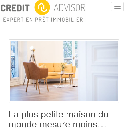
T
o
g
g
l
e
n
a
v
i
g
a
t
i
o
n
La plus petite maison du
monde mesure moins…