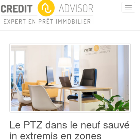
T
o
g
g
l
e
n
a
v
i
g
a
t
i
o
n
Le PTZ dans le neuf sauvé
in extremis en zones