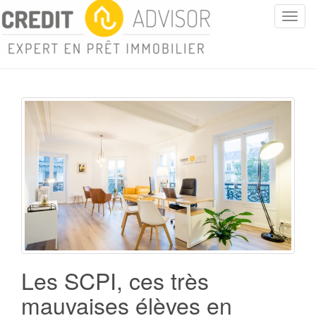
T
o
g
g
l
e
n
a
v
i
g
a
t
i
o
n
Les SCPI, ces très
mauvaises élèves en