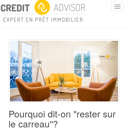
T
o
g
g
l
e
n
a
v
i
g
a
t
i
o
n
Pourquoi dit-on "rester sur
le carreau"?