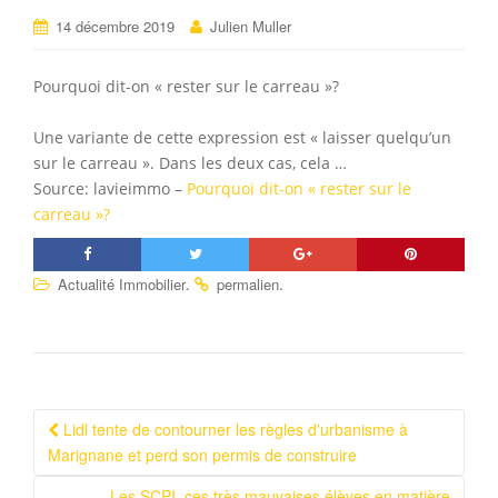
14 décembre 2019
Julien Muller
Pourquoi dit-on « rester sur le carreau »?
Une variante de cette expression est « laisser quelqu’un
sur le carreau ». Dans les deux cas, cela …
Source: lavieimmo –
Pourquoi dit-on « rester sur le
carreau »?
.
.
Actualité Immobilier
permalien
Lidl tente de contourner les règles d'urbanisme à
Navigation Article
Marignane et perd son permis de construire
Les SCPI, ces très mauvaises élèves en matière