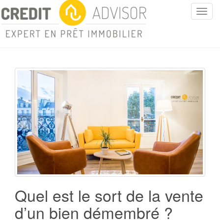
T
o
g
g
l
e
n
a
v
i
g
a
t
i
o
n
Quel est le sort de la vente
d’un bien démembré ?